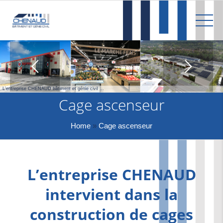
.
L'entreprise CHENAUD bâtiment et génie civil ...
Cage ascenseur
Home
»
Cage ascenseur
L’entreprise CHENAUD
intervient dans la
construction de cages