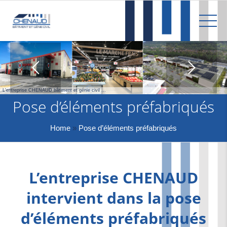
Spécialiste de la maçonnerie depuis 1898 ...
L'entreprise CHENAUD bâtiment et génie civil ...
Pose d’éléments préfabriqués
Home
»
Pose d’éléments préfabriqués
L’entreprise CHENAUD
intervient dans la pose
d’éléments préfabriqués